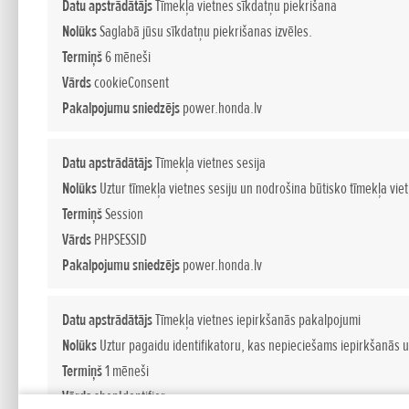
Atrast dīleri
Datu apstrādātājs
Tīmekļa vietnes sīkdatņu piekrišana
Nolūks
Saglabā jūsu sīkdatņu piekrišanas izvēles.
Termiņš
6 mēneši
Vārds
cookieConsent
Pakalpojumu sniedzējs
power.honda.lv
3
ATRASTAS ATBILSTĪBAS
Datu apstrādātājs
Tīmekļa vietnes sesija
SIA H33
Nolūks
Uztur tīmekļa vietnes sesiju un nodrošina būtisko tīmekļa vie
Termiņš
Session
Riga
Vārds
PHPSESSID
Dārzciema ielā 121 Rīga, LV-1073
Pakalpojumu sniedzējs
power.honda.lv
+371 67 114 191
Parādīt vairāk
Datu apstrādātājs
Tīmekļa vietnes iepirkšanās pakalpojumi
PĀRDOŠANA
SERVISS
Nolūks
Uztur pagaidu identifikatoru, kas nepieciešams iepirkšanās u
Absolut Auto Riga, SIA
Termiņš
1 mēneši
Vārds
shopIdentifier
LV-1013 Riga