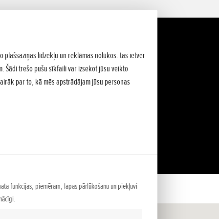
lo plašsaziņas līdzekļu un reklāmas nolūkos. tas ietver
 Šādi trešo pušu sīkfaili var izsekot jūsu veikto
Vairāk par to, kā mēs apstrādājam jūsu personas
mata funkcijas, piemēram, lapas pārlūkošanu un piekļuvi
ācīgi.