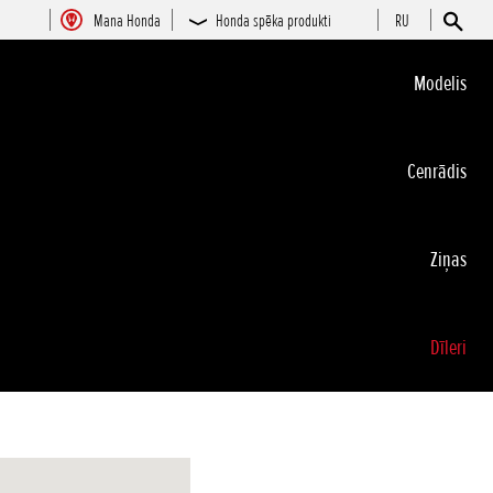
Mana Honda
Honda spēka produkti
RU
Modelis
Cenrādis
Ziņas
Dīleri