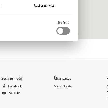
u
Apstiprināt visu
Reklāmas
tus.
a privātuma politika
Sociālie mēdiji
Ātrās saites
ādas rīcības mērķis ir atainot lietotājam piemērotas un
Facebook
Mana Honda
puses reklāmdevējam.
YouTube
S