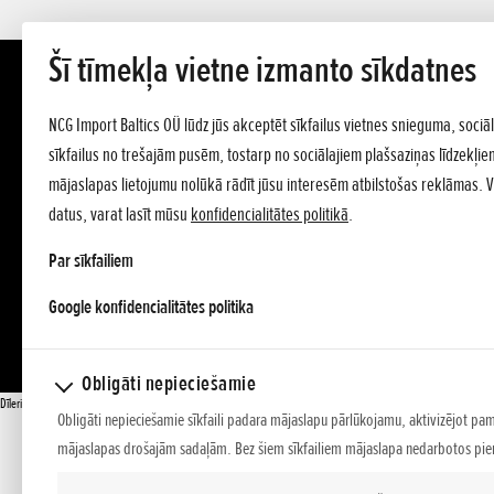
Šī tīmekļa vietne izmanto sīkdatnes
NCG Import Baltics OÜ lūdz jūs akceptēt sīkfailus vietnes snieguma, sociā
sīkfailus no trešajām pusēm, tostarp no sociālajiem plašsaziņas līdzekļiem.
mājaslapas lietojumu nolūkā rādīt jūsu interesēm atbilstošas reklāmas. 
datus, varat lasīt mūsu
konfidencialitātes politikā
.
Par sīkfailiem
opens in a new tab
Google konfidencialitātes politika
Obligāti nepieciešamie
Dīleri
Obligāti nepieciešamie sīkfaili padara mājaslapu pārlūkojamu, aktivizējot pa
mājaslapas drošajām sadaļām. Bez šiem sīkfailiem mājaslapa nedarbotos pien