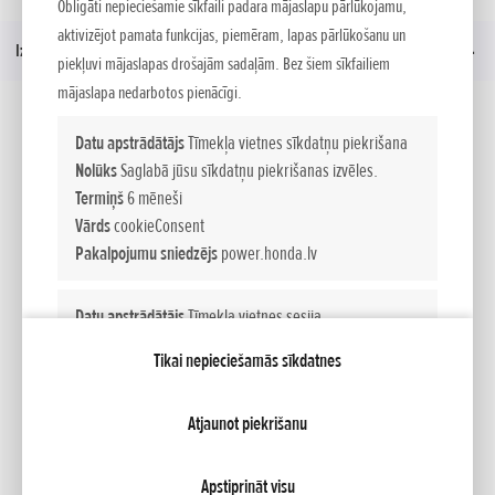
Honda Engine
Obligāti nepieciešamie sīkfaili padara mājaslapu pārlūkojamu,
aktivizējot pamata funkcijas, piemēram, lapas pārlūkošanu un
Izvēlne
piekļuvi mājaslapas drošajām sadaļām. Bez šiem sīkfailiem
mājaslapa nedarbotos pienācīgi.
Sociālie mēdiji
Datu apstrādātājs
Tīmekļa vietnes sīkdatņu piekrišana
Nolūks
Saglabā jūsu sīkdatņu piekrišanas izvēles.
Termiņš
6 mēneši
Facebook
YouTube
Vārds
cookieConsent
Pakalpojumu sniedzējs
power.honda.lv
Datu apstrādātājs
Tīmekļa vietnes sesija
Mana Honda
Nolūks
Uztur tīmekļa vietnes sesiju un nodrošina būtisko
Tikai nepieciešamās sīkdatnes
tīmekļa vietnes funkciju darbību.
Termiņš
Session
NCG Import Baltics OÜ
PRIVATUMO POLITIKA
Sīkfailu iestatījumi
Atjaunot piekrišanu
Vārds
PHPSESSID
Pakalpojumu sniedzējs
power.honda.lv
Apstiprināt visu