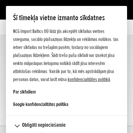
Šī tīmekļa vietne izmanto sīkdatnes
Robotizētie zāles pļāvēji
NCG Import Baltics OÜ lūdz jūs akceptēt sīkfailus vietnes
Pļaujmašīnas
snieguma, sociālo plašsaziņas līdzekļu un reklāmas nolūkos. tas
Krūmgrieži un trimmeri
MIIMO
ietver sīkfailus no trešajām pusēm, tostarp no sociālajiem
(4)
plašsaziņas līdzekļiem. Šādi trešo pušu sīkfaili var izsekot jūsu
Akumulatoru produkti
veikto mājaslapas lietojumu nolūkā rādīt jūsu interesēm
Zemes frēzes
atbilstošas reklāmas. Vairāk par to, kā mēs apstrādājam jūsu
VERSATOOL™
personas datus, varat lasīt mūsu
konfidencialitātes politikā
.
Strāvas ģeneratori
Par sīkfailiem
Ūdenssūkņi
opens in a new tab
Google konfidencialitātes politika
Mehāniskās ķerras
Krūmšķēres Lapu pūtēji
Sniega meteji
Obligāti nepieciešamie
Mājas
Modelis