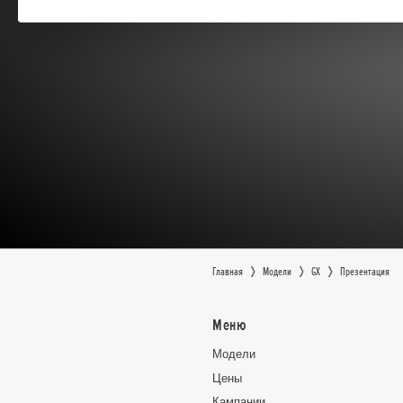
Главная
Moдeли
GX
Презентация
Меню
Moдeли
Цeны
Кампании