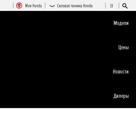
Moя Honda
Силовая техника Honda
LV
Moдeли
Цeны
Новocти
Дилеры