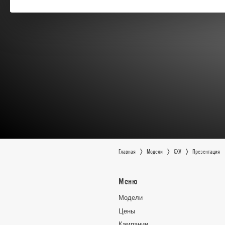
Главная
Moдeли
GXV
Презентация
Меню
Moдeли
Цeны
Кампании