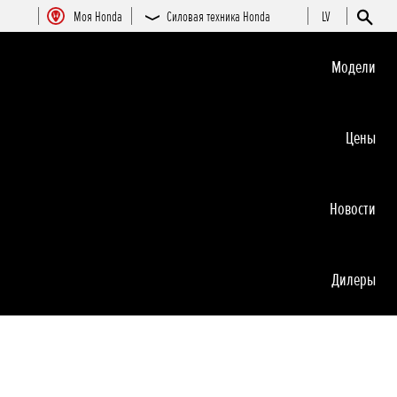
Moя Honda
Силовая техника Honda
LV
Moдeли
Цeны
Новocти
Дилеры