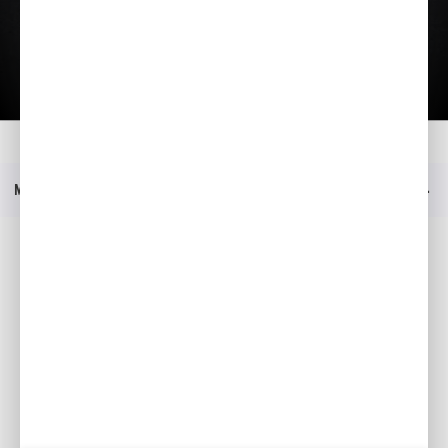
Загрузить презентацию
Главная
Moдeли
HSS 970 ETD
Прейскурант
Меню
Социальные медиа
Facebook
YouTube
Moя Honda