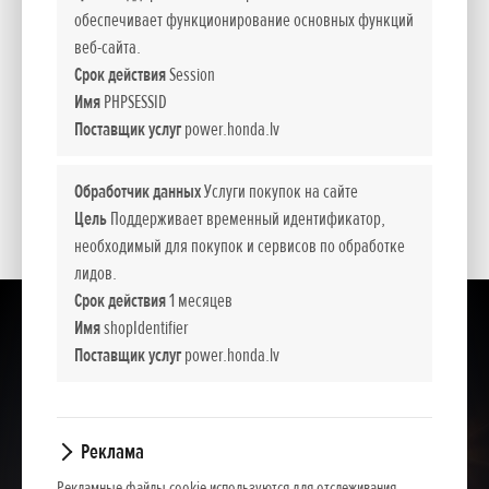
*
Рекомендуемые розничные цены.
обеспечивает функционирование основных функций
веб-сайта.
Срок действия
Session
Представленные цены, базовая комплектация и пакет дополнительного
Имя
PHPSESSID
оборудования носят информативный характер. NCG Import Baltics OÜ оставляет
Поставщик услуг
power.honda.lv
за собой право изменить цены и набор оборудования или прекратить продажу
какой-то модели без предварительного уведомления.
Обработчик данных
Услуги покупок на сайте
Цены содержат налог с оборота.
Цель
Поддерживает временный идентификатор,
необходимый для покупок и сервисов по обработке
лидов.
Срок действия
1 месяцев
Имя
shopIdentifier
Поставщик услуг
power.honda.lv
Реклама
Рекламные файлы cookie используются для отслеживания