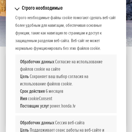
Строго необходимые
Строго необходимые файлы cookie помогают сделать веб-сайт
более удобным для навигации, обеспечивая основные
функции, такие как навигация по страницам и доступ к
защищенным разделам веб-сайта. Веб-сайт не может
нормально функционировать без этих файлов cookie.
HSS 970 ETD
Обработчик данных
Согласие на использование
файлов cookie на сайте
Двигатель
Мощность
Цель
Сохраняет ваш выбор согласия на
л.с.
использование файлов cookie.
GX 270
8,6 (6,3kW)
Срок действия
6 месяцев
6 040
Стоимость
Имя
cookieConsent
EUR вкл. НДС 21%
Поставщик услуг
power.honda.lv
СРАВНИТЬ
Обработчик данных
Сессия веб-сайта
Цель
Поддерживает сеанс работы на веб-сайте и