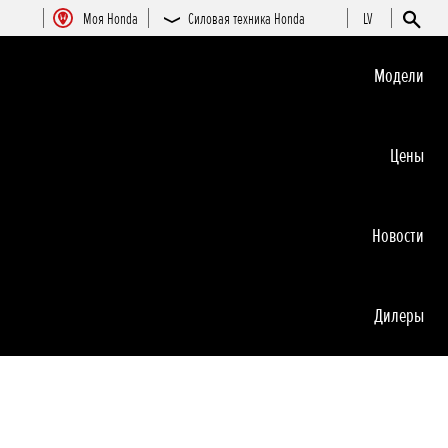
Moя Honda
Силовая техника Honda
LV
Moдeли
Цeны
Новocти
Дилеры