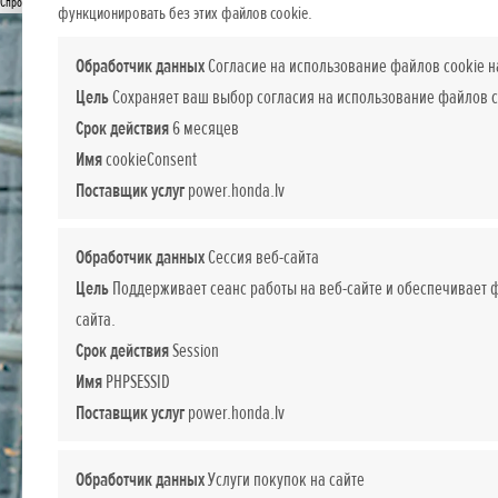
Спросите подробнее
функционировать без этих файлов cookie.
Обработчик данных
Согласие на использование файлов cookie н
Цель
Сохраняет ваш выбор согласия на использование файлов c
Срок действия
6 месяцев
Имя
cookieConsent
Поставщик услуг
power.honda.lv
Обработчик данных
Сессия веб-сайта
Цель
Поддерживает сеанс работы на веб-сайте и обеспечивает
сайта.
Срок действия
Session
Имя
PHPSESSID
Поставщик услуг
power.honda.lv
Обработчик данных
Услуги покупок на сайте