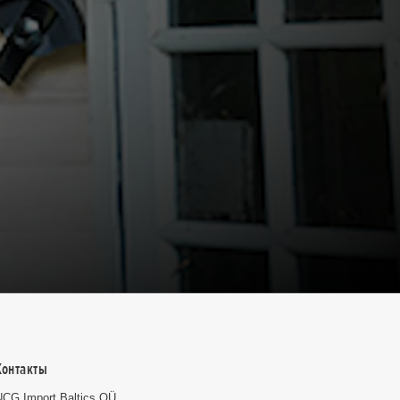
Контакты
NCG Import Baltics OÜ