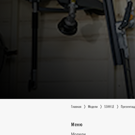
Главная
Moдeли
SSHH LE
Презентац
Меню
Moдeли