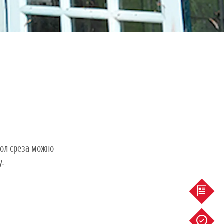
гол среза можно
у.
ПРЕД
СЕРВИ