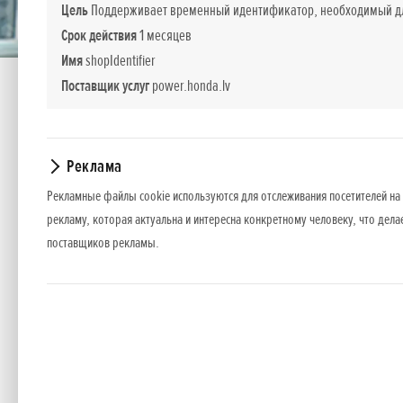
Цель
Поддерживает временный идентификатор, необходимый для
Срок действия
1 месяцев
Имя
shopIdentifier
Поставщик услуг
power.honda.lv
Реклама
Рекламные файлы cookie используются для отслеживания посетителей на 
Бензоножницы SSHH LE
рекламу, которая актуальна и интересна конкретному человеку, что дела
поставщиков рекламы.
Для дизайна кустов и живых изгородей доступна руч
регулировать. Лезвия являются самозатачивающи