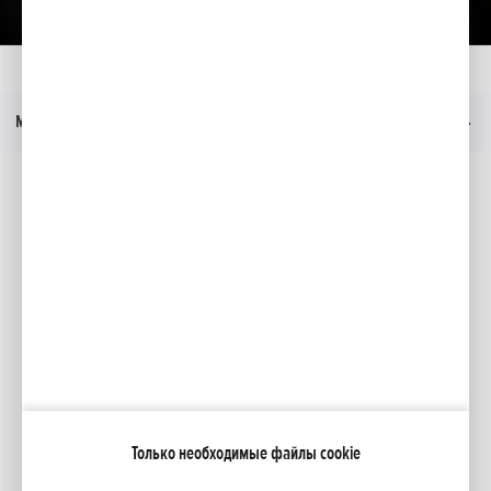
Главная
Moдeли
WB 20 XT
Презентация
Меню
Социальные медиа
Facebook
YouTube
Moя Honda
Только необходимые файлы cookie
NCG Import Baltics OÜ
ПОЛИТИКА КОНФИДЕНЦИАЛЬНОСТИ