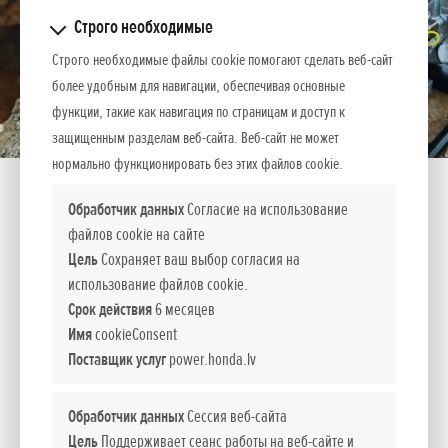
Строго необходимые
Строго необходимые файлы cookie помогают сделать веб-сайт
более удобным для навигации, обеспечивая основные
функции, такие как навигация по страницам и доступ к
защищенным разделам веб-сайта. Веб-сайт не может
нормально функционировать без этих файлов cookie.
Обработчик данных
Согласие на использование
файлов cookie на сайте
Цель
Сохраняет ваш выбор согласия на
WB 20 XT
использование файлов cookie.
Срок действия
6 месяцев
Имя
cookieConsent
ВЫСОКОПРОИЗВОДИТЕЛЬНЫЕ НАСОСЫ ДЛЯ СТОЧНЫХ
Поставщик услуг
power.honda.lv
ВОД И ХИМИКАТОВ
Для быстрой и эффективной откачки воды профессионалы
Обработчик данных
Сессия веб-сайта
со всего мира вот уже многие годы выбирают
Цель
Поддерживает сеанс работы на веб-сайте и