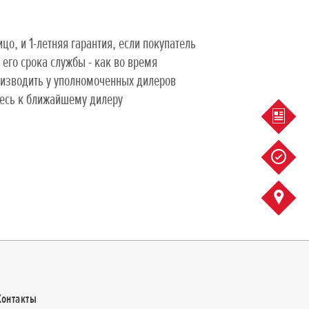
цо, и 1-летняя гарантия, если покупатель
его срока службы - как во время
роизводить у уполномоченных дилеров
тесь к ближайшему дилеру
ПРЕД
СЕРВИ
КОНТА
Контакты