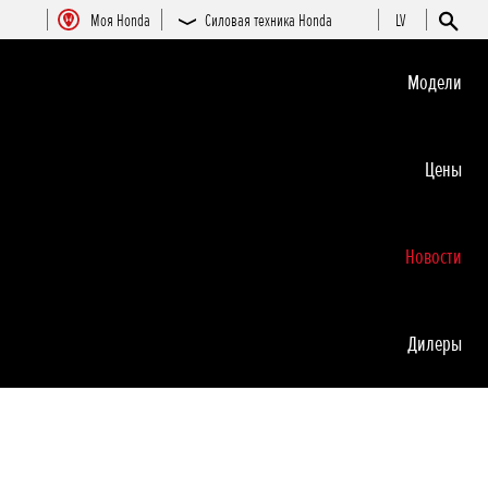
Moя Honda
Силовая техника Honda
LV
Moдeли
Цeны
Новocти
Дилеры