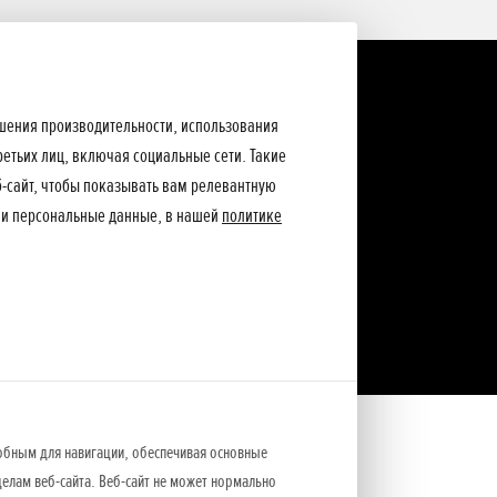
ышения производительности, использования
ретьих лиц, включая социальные сети. Такие
еб-сайт, чтобы показывать вам релевантную
ши персональные данные, в нашей
политике
обным для навигации, обеспечивая основные
елам веб-сайта. Веб-сайт не может нормально
 5-летняя* гарантия