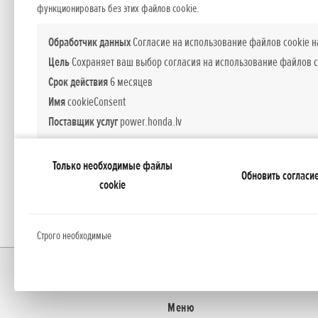
функционировать без этих файлов cookie.
Обработчик данных
Согласие на использование файлов cookie н
На все товары Honda Power Equipment дей
Цель
Сохраняет ваш выбор согласия на использование файлов c
– юридическое лицо. Мы стремимся обесп
Срок действия
6 месяцев
гарантийного срока, так и далее. Все р
Honda и через установленные промежутк
Имя
cookieConsent
Поставщик услуг
power.honda.lv
НАЗАД
Обработчик данных
Сессия веб-сайта
Только необходимые файлы
Обновить согласи
Цель
Поддерживает сеанс работы на веб-сайте и обеспечивает
cookie
сайта.
Срок действия
Session
Строго необходимые
Имя
PHPSESSID
Поставщик услуг
power.honda.lv
Главная
Новocти
Honda Power Equipment 
Обработчик данных
Услуги покупок на сайте
Меню