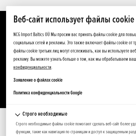
Веб-сайт использует файлы cookie
NCG Import Baltics OÜ Мы просим вас принять файлы cookie для пов
социальных сетей и рекламы. Это также включает файлы cookie от т
файлы cookie третьих лиц могут отслеживать, как вы используете в
рекламу. Вы можете узнать больше о том, как мы обрабатываем ва
конфиденциальности
.
Заявление о файлах cookie
opens in a new tab
Политика конфиденциальности Google
Строго необходимые
Добавлено 08.07.2009
Строго необходимые файлы cookie помогают сделать веб-сайт более уд
функции, такие как навигация по страницам и доступ к защищенным разд
Honda Power Equipment