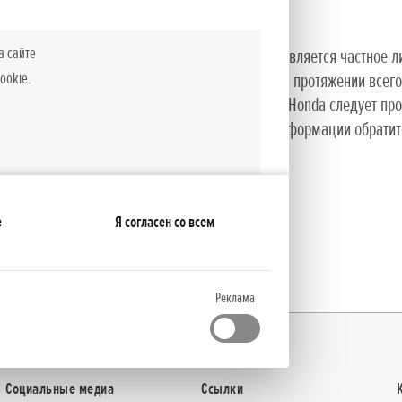
а сайте
ствует 5-летняя гарантия, если покупателем является частное ли
ookie.
ечить сохранение стоимости оборудования на протяжении всего 
аботы по техническому обслуживанию продуктов Honda следует п
и времени. Для получения более подробной информации обрати
е
Я согласен со всем
 функционирование основных функций веб-
Реклама
5-летняя* гарантия
Социальные медиа
Ссылки