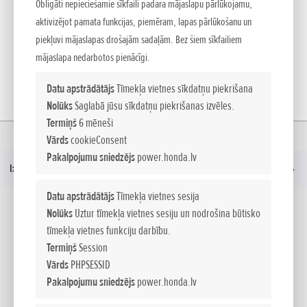
Obligāti nepieciešamie sīkfaili padara mājaslapu pārlūkojamu,
NOVĒRTĒ JAUNĀS PAAUDZES PRODUKTUS
aktivizējot pamata funkcijas, piemēram, lapas pārlūkošanu un
piekļuvi mājaslapas drošajām sadaļām. Bez šiem sīkfailiem
mājaslapa nedarbotos pienācīgi.
ATPAKAĻ
Datu apstrādātājs
Tīmekļa vietnes sīkdatņu piekrišana
Nolūks
Saglabā jūsu sīkdatņu piekrišanas izvēles.
Termiņš
6 mēneši
Mājas
Kampaņa
Miimo - INTELIĢENTAS DZĪVES PAZĪME
Vārds
cookieConsent
Pakalpojumu sniedzējs
power.honda.lv
Izvēlne
Datu apstrādātājs
Tīmekļa vietnes sesija
Sociālie mēdiji
Nolūks
Uztur tīmekļa vietnes sesiju un nodrošina būtisko
tīmekļa vietnes funkciju darbību.
Termiņš
Session
Facebook
YouTube
Vārds
PHPSESSID
Pakalpojumu sniedzējs
power.honda.lv