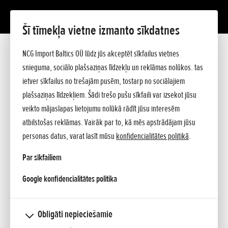
Šī tīmekļa vietne izmanto sīkdatnes
Pievienots 23.05.2024
NCG Import Baltics OÜ lūdz jūs akceptēt sīkfailus vietnes
Miimo - INTELIĢENTAS DZĪVES PAZĪME
snieguma, sociālo plašsaziņas līdzekļu un reklāmas nolūkos. tas
ietver sīkfailus no trešajām pusēm, tostarp no sociālajiem
plašsaziņas līdzekļiem. Šādi trešo pušu sīkfaili var izsekot jūsu
veikto mājaslapas lietojumu nolūkā rādīt jūsu interesēm
atbilstošas reklāmas. Vairāk par to, kā mēs apstrādājam jūsu
personas datus, varat lasīt mūsu
konfidencialitātes politikā
.
Par sīkfailiem
opens in a new tab
Google konfidencialitātes politika
Obligāti nepieciešamie