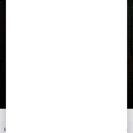
Ielādēt prezentāciju
Mājas
Modelis
EU 70iS
Prezentācija
Izvēlne