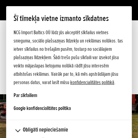
Šī tīmekļa vietne izmanto sīkdatnes
EU 70iS
Prezentācija
NCG Import Baltics OÜ lūdz jūs akceptēt sīkfailus vietnes
Tehniskie dati
snieguma, sociālo plašsaziņas līdzekļu un reklāmas nolūkos. tas
Cenrādis
PIEDĀVĀJUMS
ietver sīkfailus no trešajām pusēm, tostarp no sociālajiem
Jautājiet sīkāku informāciju
plašsaziņas līdzekļiem. Šādi trešo pušu sīkfaili var izsekot jūsu
SERVISA LAIKS
veikto mājaslapas lietojumu nolūkā rādīt jūsu interesēm
atbilstošas reklāmas. Vairāk par to, kā mēs apstrādājam jūsu
KONTAKTI
personas datus, varat lasīt mūsu
konfidencialitātes politikā
.
Par sīkfailiem
opens in a new tab
Google konfidencialitātes politika
Obligāti nepieciešamie