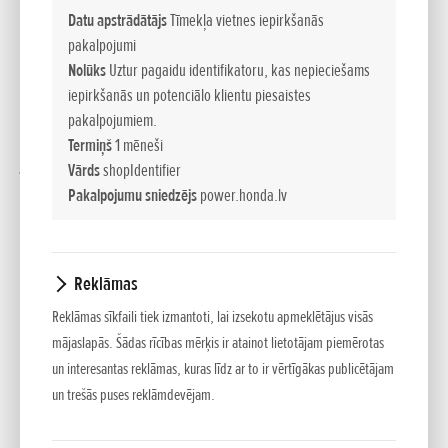
elektronisko ierīču patēriņa dēļ. Mūsu augsto tehnoloģiju EU
Datu apstrādātājs
Tīmekļa vietnes iepirkšanās
un EM sērijas ģeneratori ar vieglo un kompakto invertora
pakalpojumi
tehnoloģiju ir ļoti jaudīgi un ērti transportējami. Lieljaudas un
Nolūks
Uztur pagaidu identifikatoru, kas nepieciešams
profesionālām vajadzībām domātie EU un EM sērijas
iepirkšanās un potenciālo klientu piesaistes
ģeneratori nodrošina nacionālajai energosistēmai līdzvērtīgas
pakalpojumiem.
kvalitātes elektroenerģiju, kas ir īpaši svarīgi jaunākajām un
Termiņš
1 mēneši
jutīgākajām elektroierīcēm. Honda augsto tehnoloģiju
Vārds
shopIdentifier
ģeneratoru EU un EM modeļi ir aprīkoti ar EcoThrottle™
Pakalpojumu sniedzējs
power.honda.lv
funkciju, kas nodrošina zemu degvielas patēriņu un ilgu
darbību. Turklāt EU ģeneratoru izstrādē īpaša uzmanība ir
pievērsta akustiskajam jutīgumam, zemām vibrācijām,
Reklāmas
samazinātam motora trokšņu līmenim. Tie ir aprīkoti ar
Reklāmas sīkfaili tiek izmantoti, lai izsekotu apmeklētājus visās
modernu trokšņu slāpēšanas sistēmu un trokšņus izolējošu
mājaslapās. Šādas rīcības mērķis ir atainot lietotājam piemērotas
korpusu.
un interesantas reklāmas, kuras līdz ar to ir vērtīgākas publicētājam
un trešās puses reklāmdevējam.
MANEVRĒJAMU AUGSTO TEHNOLOĢIJU ĢENERATORU
PIELIETOJUMS