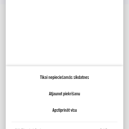
Sociālie mēdiji
Facebook
YouTube
Mana Honda
Tikai nepieciešamās sīkdatnes
NCG Import Baltics OÜ
PRIVATUMO POLITIKA
Sīkfailu iestatījumi
Atjaunot piekrišanu
Apstiprināt visu