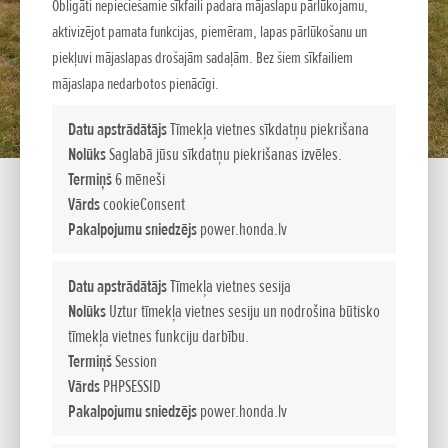
Obligāti nepieciešamie sīkfaili padara mājaslapu pārlūkojamu,
aktivizējot pamata funkcijas, piemēram, lapas pārlūkošanu un
piekļuvi mājaslapas drošajām sadaļām. Bez šiem sīkfailiem
mājaslapa nedarbotos pienācīgi.
Datu apstrādātājs
Tīmekļa vietnes sīkdatņu piekrišana
Nolūks
Saglabā jūsu sīkdatņu piekrišanas izvēles.
Termiņš
6 mēneši
Vārds
cookieConsent
Pakalpojumu sniedzējs
power.honda.lv
EU 70 iS
Datu apstrādātājs
Tīmekļa vietnes sesija
Nolūks
Uztur tīmekļa vietnes sesiju un nodrošina būtisko
tīmekļa vietnes funkciju darbību.
MANEVRĒJAMI AUGSTO TEHNOLOĢIJU ĢENERATORI
Termiņš
Session
Pastāvīga tehnoloģiju pilnveidošana un attīstība nozīmē, ka
Vārds
PHPSESSID
Honda ģeneratori spēj efektīvi apmierināt mūsdienu
Pakalpojumu sniedzējs
power.honda.lv
vajadzības, kas rodas arvien pieaugošās mobilitātes un