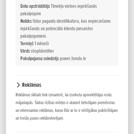
novadīta gliemežtransportiera darbībai, bet elektromotori ir
Datu apstrādātājs
Tīmekļa vietnes iepirkšanās
paredzēti ķēžu piedziņas nodrošināšanai. Tādējādi hibdrīdtipa
pakalpojumi
sniega metējs ar 15 zs motoru var notīrīt tikpat daudz sniega
Nolūks
Uztur pagaidu identifikatoru, kas nepieciešams
kā parastais sniega metējs ar 20 zs motoru. Integrētais
iepirkšanās un potenciālo klientu piesaistes
dators reģistrē sniega metēja noslogojumu un automātiski
pakalpojumiem.
bez aizķeršanās regulē strāvas padevi
Termiņš
1 mēneši
Vārds
shopIdentifier
Griešanās uz vietas
Pakalpojumu sniedzējs
power.honda.lv
Ķēdes tiek darbinātas ar atsevišķu elektromotoru, un ātrums
tiek nepārtraukti kontrolēts elektroniski. Tādējādi tiek
nodrošināta viegla, līgana līkumu izbraukšana bez pūlēm,
Reklāmas
abām rokām paliekot uz vadības stieņa. Funkcija "griešanās
uz vietas" ļauj apgriezt ierīci pilnīgi pretējā virzienā (skatīt
Reklāmas sīkfaili tiek izmantoti, lai izsekotu apmeklētājus visās
attēlu pa labi). Šī vieglā manevrējamība ietaupa daudz
mājaslapās. Šādas rīcības mērķis ir atainot lietotājam piemērotas
un interesantas reklāmas, kuras līdz ar to ir vērtīgākas publicētājam
saspringtu manevrēšanas kustību. Atvieglojums salīdzinot ar
un trešās puses reklāmdevējam.
parastās ķēžu piedziņas ierīcēm ir acīmredzams: Virziena
maiņa bez ķēdes bloķēšanās, bez piepūles un bez rupjas un