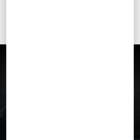
- Elektriskais starteris
- Griešanās uz vietas