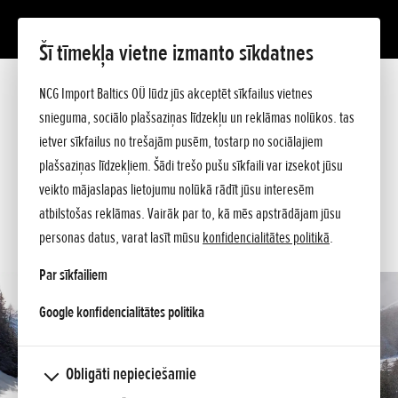
Šī tīmekļa vietne izmanto sīkdatnes
HSS 1380i Hybrid
Prezentācija
NCG Import Baltics OÜ lūdz jūs akceptēt sīkfailus vietnes
Tehniskie dati
snieguma, sociālo plašsaziņas līdzekļu un reklāmas nolūkos. tas
Cenrādis
PIEDĀVĀJUMS
ietver sīkfailus no trešajām pusēm, tostarp no sociālajiem
Pircēja ceļvedis
plašsaziņas līdzekļiem. Šādi trešo pušu sīkfaili var izsekot jūsu
Jautājiet sīkāku informāciju
SERVISA LAIKS
veikto mājaslapas lietojumu nolūkā rādīt jūsu interesēm
atbilstošas reklāmas. Vairāk par to, kā mēs apstrādājam jūsu
KONTAKTI
personas datus, varat lasīt mūsu
konfidencialitātes politikā
.
Par sīkfailiem
opens in a new tab
Google konfidencialitātes politika
Obligāti nepieciešamie