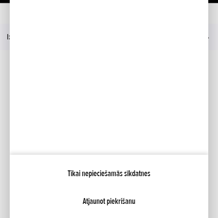
Mājas
Modelis
HSS 1380i Hybrid
Prezentācija
Izvēlne
Sociālie mēdiji
Facebook
YouTube
Mana Honda
Tikai nepieciešamās sīkdatnes
NCG Import Baltics OÜ
PRIVATUMO POLITIKA
Sīkfailu iestatījumi
Atjaunot piekrišanu