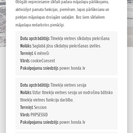
Obligāti nepieciešamie sīkfaili padara mājaslapu pārlūkojamu,
aktivizējot pamata funkcijas, piemēram, lapas pārlūkošanu un
piekļuvi mājaslapas drošajām sadaļām. Bez šiem sīkfailiem
mājaslapa nedarbotos pienācīgi.
Datu apstrādātājs
Tīmekļa vietnes sīkdatņu piekrišana
Nolūks
Saglabā jūsu sīkdatņu piekrišanas izvēles.
Termiņš
6 mēneši
Vārds
cookieConsent
Pakalpojumu sniedzējs
power.honda.lv
HSS 1380i TD Hybrid
Datu apstrādātājs
Tīmekļa vietnes sesija
Nolūks
Uztur tīmekļa vietnes sesiju un nodrošina būtisko
tīmekļa vietnes funkciju darbību.
Hibrīdsistēmu darbība
Termiņš
Session
Benzīna motors darbina tikai metēja gliemežtransportieri un
Vārds
PHPSESSID
ģeneratoru, bet ar inteliģentu kontroles sistēmu tiek uzturēti
Pakalpojumu sniedzējs
power.honda.lv
divi elektromotori un akumulatori. Tādējādi visa jauda tiek