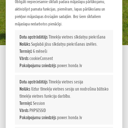
Obligāti nepieciešamie sīkfaili padara mājaslapu pārlūkojamu,
aktivizējot pamata funkcijas, piemēram, lapas pārlūkošanu un
piekļuvi mājaslapas drošajām sadaļām. Bez šiem sīkfailiem
mājaslapa nedarbotos pienācīgi.
Datu apstrādātājs
Tīmekļa vietnes sīkdatņu piekrišana
Nolūks
Saglabā jūsu sīkdatņu piekrišanas izvēles.
Termiņš
6 mēneši
Vārds
cookieConsent
Pakalpojumu sniedzējs
power.honda.lv
EU 10i
Datu apstrādātājs
Tīmekļa vietnes sesija
Nolūks
Uztur tīmekļa vietnes sesiju un nodrošina būtisko
tīmekļa vietnes funkciju darbību.
PORTATĪVIE ĢENERATORI
Termiņš
Session
Mūsu portatīvie ģeneratori, kas ir kompakti, viegli un īpaši
Vārds
PHPSESSID
klusi, nodrošina īpaši tīru jaudu pat visnomaļākajās vietās.
Pakalpojumu sniedzējs
power.honda.lv
Šie ģeneratori, kas ir ļoti portatīvi un nodrošina zemu