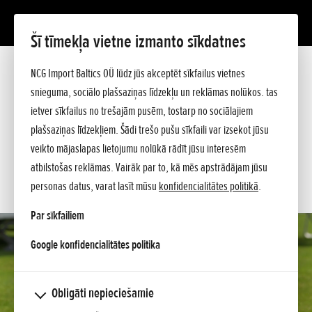
Šī tīmekļa vietne izmanto sīkdatnes
EU 10i
Prezentācija
NCG Import Baltics OÜ lūdz jūs akceptēt sīkfailus vietnes
Tehniskie dati
snieguma, sociālo plašsaziņas līdzekļu un reklāmas nolūkos. tas
Cenrādis
PIEDĀVĀJUMS
ietver sīkfailus no trešajām pusēm, tostarp no sociālajiem
Jautājiet sīkāku informāciju
plašsaziņas līdzekļiem. Šādi trešo pušu sīkfaili var izsekot jūsu
SERVISA LAIKS
veikto mājaslapas lietojumu nolūkā rādīt jūsu interesēm
atbilstošas reklāmas. Vairāk par to, kā mēs apstrādājam jūsu
KONTAKTI
personas datus, varat lasīt mūsu
konfidencialitātes politikā
.
Par sīkfailiem
opens in a new tab
Google konfidencialitātes politika
Obligāti nepieciešamie