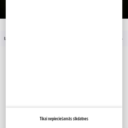
Ielādēt prezentāciju
Mājas
Modelis
EU 10i
Prezentācija
Izvēlne
Sociālie mēdiji
Facebook
YouTube
Mana Honda
Tikai nepieciešamās sīkdatnes