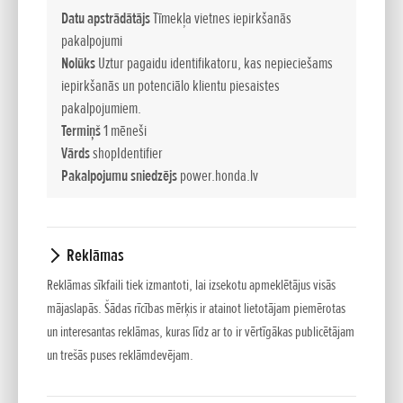
degvielas patēriņu, ir aprīkoti ar akustiski izolētiem
Datu apstrādātājs
Tīmekļa vietnes iepirkšanās
korpusiem, kā arī modernu trokšņu slāpēšanas sistēmu, kas
pakalpojumi
efektīvi samazina ekspluatācijas trokšņus līdz komfortablam
Nolūks
Uztur pagaidu identifikatoru, kas nepieciešams
līmenim. Minimālo svaru nodrošina īpaši viegli materiāli,
iepirkšanās un potenciālo klientu piesaistes
piemēram, magnijs. EU modeļu unikālā invertora tehnoloģija
pakalpojumiem.
nodrošina augstas kvalitātes elektroenerģiju, kas
Termiņš
1 mēneši
nepieciešama jutīga elektroniskā aprīkojuma, piemēram,
Vārds
shopIdentifier
datoru drošai darbināšanai. Šī tehnoloģija samazina
Pakalpojumu sniedzējs
power.honda.lv
elektroniskā aprīkojuma darbības traucējumu un bojājumu
risku. Mūsu portatīvie ģeneratori ir aprīkoti ar EcoThrottle™
funkciju, kas automātiski pieskaņo motora apgriezienus
Reklāmas
nepieciešamajai elektroenerģijas izstrādei, nodrošinot
Reklāmas sīkfaili tiek izmantoti, lai izsekotu apmeklētājus visās
neticami zemu degvielas patēriņu. Papildus divus vienādus
mājaslapās. Šādas rīcības mērķis ir atainot lietotājam piemērotas
EU sērijas modeļus ar paralēlslēguma kabeli var saslēgt
un interesantas reklāmas, kuras līdz ar to ir vērtīgākas publicētājam
kopā. Šādi ir iespējams iegūt divkāršu jaudu un paplašināt šo
un trešās puses reklāmdevējam.
ģeneratoru pielietojuma jomu vēl vairāk.