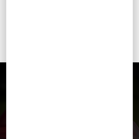
motora kalpošanas laiku un nodrošinot klusu darbību.
LīDZSTRĀVAS IZVADE
Nodrošina līdz pat 12 A līdzstrāvu, piemēram, akumulatoru
uzlādēšanai (nepieciešams izvēles kabelis).