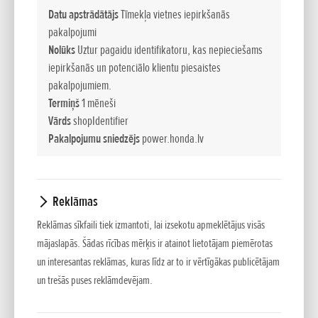
degvielas patēriņu, ir aprīkoti ar akustiski izolētiem
Datu apstrādātājs
Tīmekļa vietnes iepirkšanās
korpusiem, kā arī modernu trokšņu slāpēšanas sistēmu, kas
pakalpojumi
efektīvi samazina ekspluatācijas trokšņus līdz komfortablam
Nolūks
Uztur pagaidu identifikatoru, kas nepieciešams
līmenim. Minimālo svaru nodrošina īpaši viegli materiāli,
iepirkšanās un potenciālo klientu piesaistes
piemēram, magnijs. EU modeļu unikālā invertora tehnoloģija
pakalpojumiem.
nodrošina augstas kvalitātes elektroenerģiju, kas
Termiņš
1 mēneši
nepieciešama jutīga elektroniskā aprīkojuma, piemēram,
Vārds
shopIdentifier
datoru drošai darbināšanai. Šī tehnoloģija samazina
Pakalpojumu sniedzējs
power.honda.lv
elektroniskā aprīkojuma darbības traucējumu un bojājumu
risku. Mūsu portatīvie ģeneratori ir aprīkoti ar EcoThrottle™
funkciju, kas automātiski pieskaņo motora apgriezienus
Reklāmas
nepieciešamajai elektroenerģijas izstrādei, nodrošinot
Reklāmas sīkfaili tiek izmantoti, lai izsekotu apmeklētājus visās
neticami zemu degvielas patēriņu. Papildus divus vienādus
mājaslapās. Šādas rīcības mērķis ir atainot lietotājam piemērotas
EU sērijas modeļus ar paralēlslēguma kabeli var saslēgt
un interesantas reklāmas, kuras līdz ar to ir vērtīgākas publicētājam
kopā. Šādi ir iespējams iegūt divkāršu jaudu un paplašināt šo
un trešās puses reklāmdevējam.
ģeneratoru pielietojuma jomu vēl vairāk.