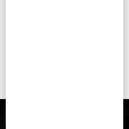
LīDZSTRĀVAS IZVADE
Nodrošina līdz pat 12 A līdzstrāvu, piemēram, akumulatoru
uzlādēšanai (nepieciešams izvēles kabelis).
RITENTIŅI
Labi ripojoši un stabili noņemamie ritentiņi ērtai ģeneratora
pārvietošanai.
ELEKTRISKAIS STARTERIS
Ar atslēgu darbināms elektriskais starteris ērtai
ekspluatācijai.