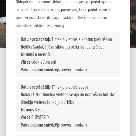
Obligāti nepieciešamie sīkfaili padara mājaslapu pārlūkojamu,
aktivizējot pamata funkcijas, piemēram, lapas pārlūkošanu un
piekļuvi mājaslapas drošajām sadaļām. Bez šiem sīkfailiem
mājaslapa nedarbotos pienācīgi.
Datu apstrādātājs
Tīmekļa vietnes sīkdatņu piekrišana
Nolūks
Saglabā jūsu sīkdatņu piekrišanas izvēles.
Termiņš
6 mēneši
Vārds
cookieConsent
Pakalpojumu sniedzējs
power.honda.lv
EU 30iS
Datu apstrādātājs
Tīmekļa vietnes sesija
Nolūks
Uztur tīmekļa vietnes sesiju un nodrošina būtisko
tīmekļa vietnes funkciju darbību.
PORTATĪVIE ĢENERATORI
Termiņš
Session
Mūsu portatīvie ģeneratori, kas ir kompakti, viegli un īpaši
Vārds
PHPSESSID
klusi, nodrošina īpaši tīru jaudu pat visnomaļākajās vietās.
Pakalpojumu sniedzējs
power.honda.lv
Šie ģeneratori, kas ir ļoti portatīvi un nodrošina zemu