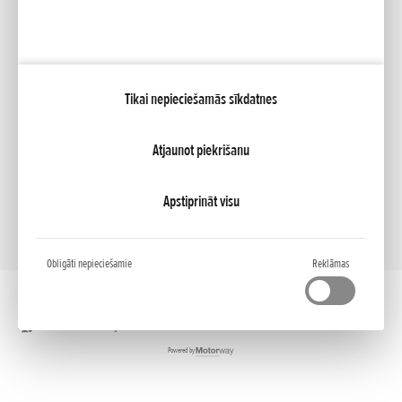
Mana Honda
Tikai nepieciešamās sīkdatnes
NCG Import Baltics OÜ
PRIVATUMO POLITIKA
Sīkfailu iestatījumi
Atjaunot piekrišanu
Apstiprināt visu
Obligāti nepieciešamie
Reklāmas
Darbvirsmas versija
Powered by