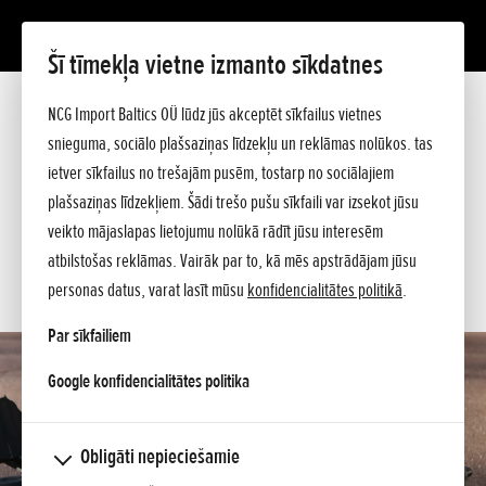
Šī tīmekļa vietne izmanto sīkdatnes
EU 30 iS
Prezentācija
NCG Import Baltics OÜ lūdz jūs akceptēt sīkfailus vietnes
Tehniskie dati
snieguma, sociālo plašsaziņas līdzekļu un reklāmas nolūkos. tas
Cenrādis
PIEDĀVĀJUMS
ietver sīkfailus no trešajām pusēm, tostarp no sociālajiem
Jautājiet sīkāku informāciju
plašsaziņas līdzekļiem. Šādi trešo pušu sīkfaili var izsekot jūsu
SERVISA LAIKS
veikto mājaslapas lietojumu nolūkā rādīt jūsu interesēm
atbilstošas reklāmas. Vairāk par to, kā mēs apstrādājam jūsu
KONTAKTI
personas datus, varat lasīt mūsu
konfidencialitātes politikā
.
Par sīkfailiem
opens in a new tab
Google konfidencialitātes politika
Obligāti nepieciešamie