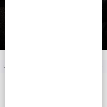
Ielādēt prezentāciju
Mājas
Modelis
EU 30 iS
Prezentācija
Izvēlne
Sociālie mēdiji
Facebook
YouTube