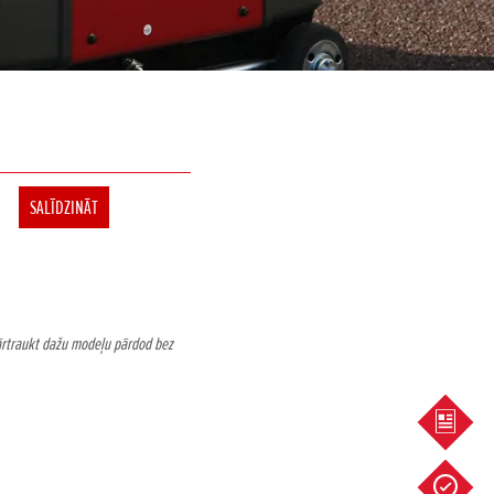
SALĪDZINĀT
pārtraukt dažu modeļu pārdod bez
PIEDĀ
SERVIS