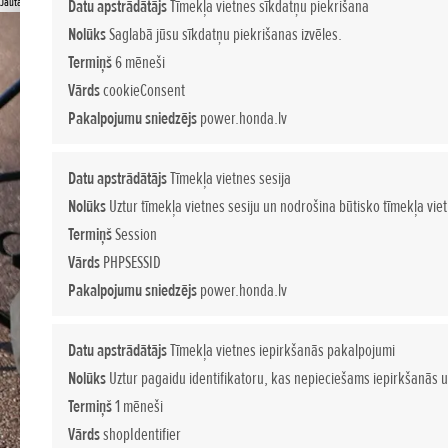
Jautājiet sīkāku informāciju
Datu apstrādātājs
Tīmekļa vietnes sīkdatņu piekrišana
Nolūks
Saglabā jūsu sīkdatņu piekrišanas izvēles.
Termiņš
6 mēneši
Vārds
cookieConsent
Pakalpojumu sniedzējs
power.honda.lv
Datu apstrādātājs
Tīmekļa vietnes sesija
Nolūks
Uztur tīmekļa vietnes sesiju un nodrošina būtisko tīmekļa vie
Termiņš
Session
Vārds
PHPSESSID
Pakalpojumu sniedzējs
power.honda.lv
Datu apstrādātājs
Tīmekļa vietnes iepirkšanās pakalpojumi
Nolūks
Uztur pagaidu identifikatoru, kas nepieciešams iepirkšanās u
Termiņš
1 mēneši
Vārds
shopIdentifier