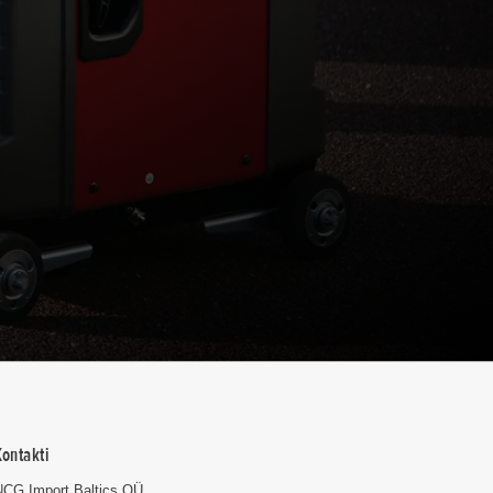
Kontakti
NCG Import Baltics OÜ