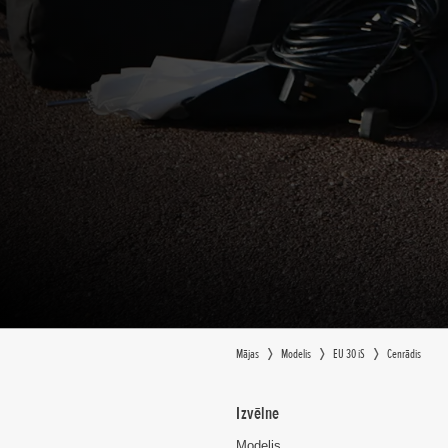
Mājas
Modelis
EU 30 iS
Cenrādis
Izvēlne
Modelis