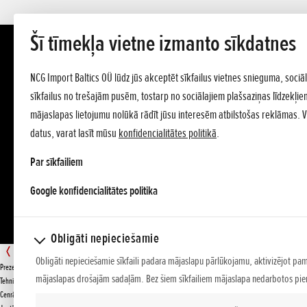
Šī tīmekļa vietne izmanto sīkdatnes
NCG Import Baltics OÜ lūdz jūs akceptēt sīkfailus vietnes snieguma, sociā
sīkfailus no trešajām pusēm, tostarp no sociālajiem plašsaziņas līdzekļiem.
mājaslapas lietojumu nolūkā rādīt jūsu interesēm atbilstošas reklāmas. 
datus, varat lasīt mūsu
konfidencialitātes politikā
.
Par sīkfailiem
opens in a new tab
Google konfidencialitātes politika
Obligāti nepieciešamie
EU 30 iS
Obligāti nepieciešamie sīkfaili padara mājaslapu pārlūkojamu, aktivizējot pa
Prezentācija
mājaslapas drošajām sadaļām. Bez šiem sīkfailiem mājaslapa nedarbotos pien
PIEDĀVĀJUMS
Tehniskie dati
Cenrādis