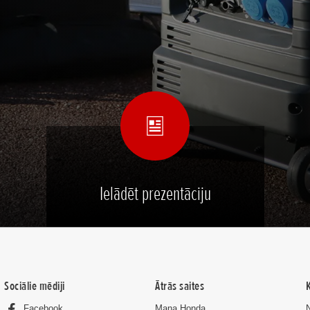
Ielādēt prezentāciju
Sociālie mēdiji
Ātrās saites
Facebook
Mana Honda