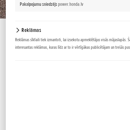
Pakalpojumu sniedzējs
power.honda.lv
Reklāmas
EU 30 iS
Reklāmas sīkfaili tiek izmantoti, lai izsekotu apmeklētājus visās mājaslapās. Š
interesantas reklāmas, kuras līdz ar to ir vērtīgākas publicētājam un trešās 
EU 30is
*
Ieteicamās mazumtirdzniecības cenas.
Cenas, standarta aprīkojums un papildaprīkojuma izvēle ir tikai informa
iepriekšēja brīdinājuma.
Cenas norādītas ar PVN.