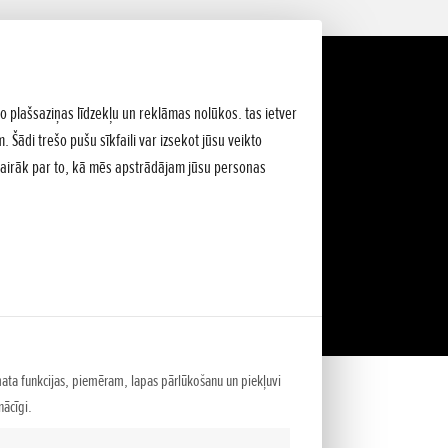
lo plašsaziņas līdzekļu un reklāmas nolūkos. tas ietver
 Šādi trešo pušu sīkfaili var izsekot jūsu veikto
Vairāk par to, kā mēs apstrādājam jūsu personas
mata funkcijas, piemēram, lapas pārlūkošanu un piekļuvi
ācīgi.