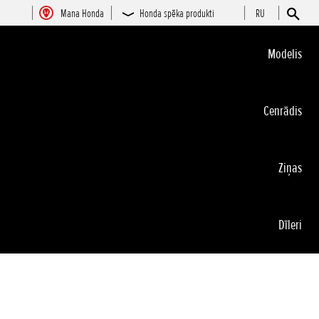
Mana Honda
Honda spēka produkti
RU
Modelis
Cenrādis
Ziņas
Dīleri