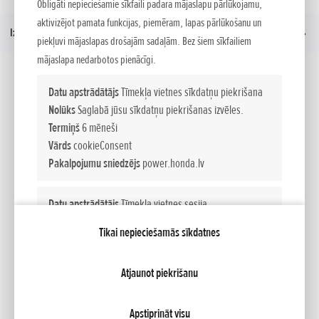
Honda Engine
Obligāti nepieciešamie sīkfaili padara mājaslapu pārlūkojamu,
aktivizējot pamata funkcijas, piemēram, lapas pārlūkošanu un
Izvēlne
piekļuvi mājaslapas drošajām sadaļām. Bez šiem sīkfailiem
mājaslapa nedarbotos pienācīgi.
Sociālie mēdiji
Datu apstrādātājs
Tīmekļa vietnes sīkdatņu piekrišana
Nolūks
Saglabā jūsu sīkdatņu piekrišanas izvēles.
Termiņš
6 mēneši
Facebook
YouTube
Vārds
cookieConsent
Pakalpojumu sniedzējs
power.honda.lv
Datu apstrādātājs
Tīmekļa vietnes sesija
Mana Honda
Nolūks
Uztur tīmekļa vietnes sesiju un nodrošina būtisko
Tikai nepieciešamās sīkdatnes
tīmekļa vietnes funkciju darbību.
Termiņš
Session
NCG Import Baltics OÜ
PRIVATUMO POLITIKA
Sīkfailu iestatījumi
Atjaunot piekrišanu
Vārds
PHPSESSID
Pakalpojumu sniedzējs
power.honda.lv
Apstiprināt visu