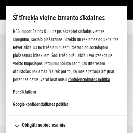
Šī tīmekļa vietne izmanto sīkdatnes
Robotizētie zāles pļāvēji
NCG Import Baltics OÜ lūdz jūs akceptēt sīkfailus vietnes
Pļaujmašīnas
snieguma, sociālo plašsaziņas līdzekļu un reklāmas nolūkos. tas
Krūmgrieži un trimmeri
MIIMO
ietver sīkfailus no trešajām pusēm, tostarp no sociālajiem
(4)
plašsaziņas līdzekļiem. Šādi trešo pušu sīkfaili var izsekot jūsu
Akumulatoru produkti
veikto mājaslapas lietojumu nolūkā rādīt jūsu interesēm
Zemes frēzes
atbilstošas reklāmas. Vairāk par to, kā mēs apstrādājam jūsu
VERSATOOL™
personas datus, varat lasīt mūsu
konfidencialitātes politikā
.
Strāvas ģeneratori
Par sīkfailiem
Ūdenssūkņi
opens in a new tab
Google konfidencialitātes politika
Mehāniskās ķerras
Krūmšķēres Lapu pūtēji
Sniega meteji
Obligāti nepieciešamie
Mājas
Modelis