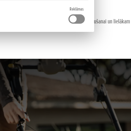
Reklāmas
ļauj jums uzstādīt konstantu ātrumu, vieglākai pļaušanai un lielākam