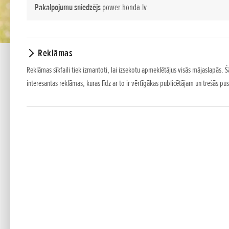
Pakalpojumu sniedzējs
power.honda.lv
Reklāmas
Reklāmas sīkfaili tiek izmantoti, lai izsekotu apmeklētājus visās mājaslapās. Š
interesantas reklāmas, kuras līdz ar to ir vērtīgākas publicētājam un trešās 
HRX 537 C6 VK
HRX
HRX pļaujmašīna vienkārši tiks galā ar jebkura lielu
rezultātus ar minimālu piepūli. Turklāt ar nelielu tro
HRX pļaujmašīnu funkcijas