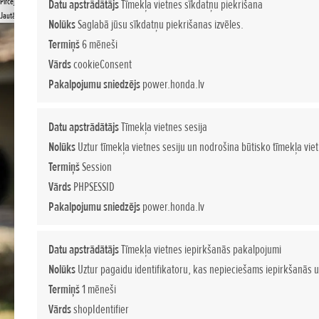
Pircēja ceļvedis
Datu apstrādātājs
Tīmekļa vietnes sīkdatņu piekrišana
Jautājiet sīkāku informāciju
Nolūks
Saglabā jūsu sīkdatņu piekrišanas izvēles.
Termiņš
6 mēneši
Vārds
cookieConsent
Pakalpojumu sniedzējs
power.honda.lv
Datu apstrādātājs
Tīmekļa vietnes sesija
Nolūks
Uztur tīmekļa vietnes sesiju un nodrošina būtisko tīmekļa vie
Termiņš
Session
Vārds
PHPSESSID
Pakalpojumu sniedzējs
power.honda.lv
Datu apstrādātājs
Tīmekļa vietnes iepirkšanās pakalpojumi
Nolūks
Uztur pagaidu identifikatoru, kas nepieciešams iepirkšanās u
Termiņš
1 mēneši
Vārds
shopIdentifier