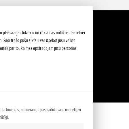
lo plašsaziņas līdzekļu un reklāmas nolūkos. tas ietver
 Šādi trešo pušu sīkfaili var izsekot jūsu veikto
Vairāk par to, kā mēs apstrādājam jūsu personas
mata funkcijas, piemēram, lapas pārlūkošanu un piekļuvi
ācīgi.