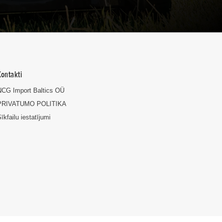
Kontakti
NCG Import Baltics OÜ
PRIVATUMO POLITIKA
īkfailu iestatījumi