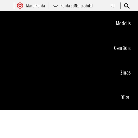
Mana Honda
Honda spēka produkti
RU
Modelis
Cenrādis
Ziņas
Dīleri