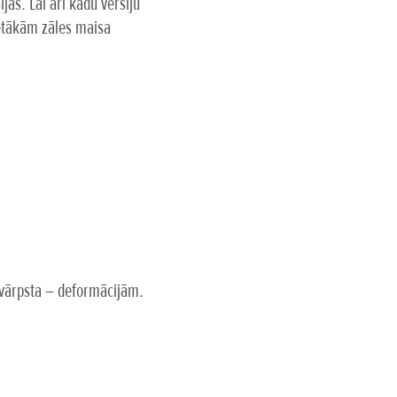
s. Lai arī kādu versiju
retākām zāles maisa
 vārpsta – deformācijām.