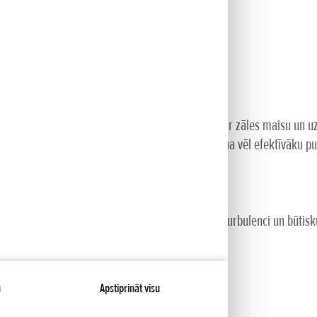
ldu instrumentiem), augstuma
ai.
gs
nstrukcija nodrošina maksimālu gaisa plūsmu caur zāles maisu un u
ugšpusē ir uzstādīts papildu pārsegs, kas nodrošina vēl efektīvāku pu
as mehānismu ar plūdlīniju formu, kas samazina turbulenci un būtisk
 mehānismiem;
ūsē;
u
Apstiprināt visu
mīnija materiāla mehānismiem
ušanu.