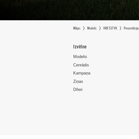
Mājas
Modelis
HRX 537 VK
Prezentācija
Izvēlne
Modelis
Cenrādis
Kampaņa
Ziņas
Dīleri