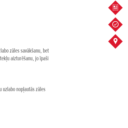
PIEDĀ
SERVIS
KONTA
zlabo zāles savākšanu, bet
tekļu aizturēšanu, jo īpaši
u uzlabo nopļautās zāles