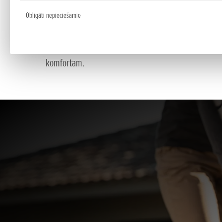
Obligāti nepieciešamie
Select Drive®
Pilnīgi jaunā piedziņas ātruma uzstādīšanas funkcija 
komfortam.