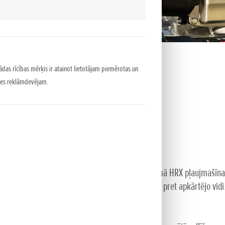
ādas rīcības mērķis ir atainot lietotājam piemērotas un
puses reklāmdevējam.
ma zālienu. Vienkārši iedarbināmā un ekspluatējamā HRX pļaujmašīn
kšņu līmeni un zemiem izmešiem tā ir arī saudzīga pret apkārtējo vidi