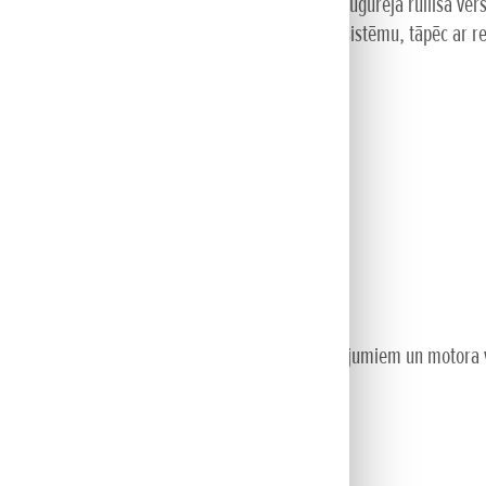
ājēja, SMART Drive®, maināma ātruma un aizmugurējā rullīša versijā
ļaujmašīnas ar teicamu nopļautās zāles savākšanas sistēmu, tāpēc ar 
darbus.
ēšana (HRX 476)
a svaru, tāpēc varat strādāt
 riteņiem
šļiem.
āpēc pļaušanas mehānisms ir aizsargāts pret bojājumiem un motora
ums
s un transportēšanas laikā.