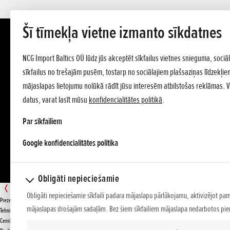
Šī tīmekļa vietne izmanto sīkdatnes
NCG Import Baltics OÜ lūdz jūs akceptēt sīkfailus vietnes snieguma, sociā
sīkfailus no trešajām pusēm, tostarp no sociālajiem plašsaziņas līdzekļiem.
mājaslapas lietojumu nolūkā rādīt jūsu interesēm atbilstošas reklāmas. 
datus, varat lasīt mūsu
konfidencialitātes politikā
.
Par sīkfailiem
opens in a new tab
Google konfidencialitātes politika
Obligāti nepieciešamie
HRX 537 VK
Obligāti nepieciešamie sīkfaili padara mājaslapu pārlūkojamu, aktivizējot pa
Prezentācija
mājaslapas drošajām sadaļām. Bez šiem sīkfailiem mājaslapa nedarbotos pien
Tehniskie dati
PIEDĀVĀJUMS
Cenrādis