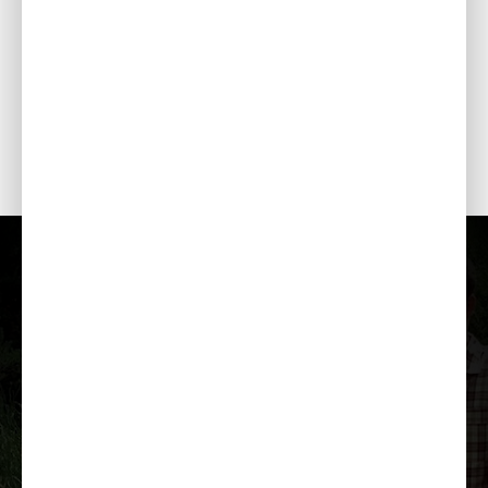
koroziju
Pļaušanas mehānisma augstuma regulēšanas pedālis
Kājas pedālis ļauj ātri no darba pozīcijas iestatīt vienu no
četriem pļaušanas augstumiem.