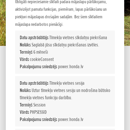
Obligāti nepieciešamie sīkfaili padara mājaslapu pārlūkojamu,
aktivizējot pamata funkcijas, piemēram, lapas pārlūkošanu un
piekļuvi mājaslapas drošajām sadaļām. Bez šiem sīkfailiem
mājaslapa nedarbotos pienācīgi.
Datu apstrādātājs
Tīmekļa vietnes sīkdatņu piekrišana
Nolūks
Saglabā jūsu sīkdatņu piekrišanas izvēles.
Termiņš
6 mēneši
Vārds
cookieConsent
Pakalpojumu sniedzējs
power.honda.lv
UM 536 K3 EE
Datu apstrādātājs
Tīmekļa vietnes sesija
Nolūks
Uztur tīmekļa vietnes sesiju un nodrošina būtisko
tīmekļa vietnes funkciju darbību.
Zālienpļaujmašīnas
Termiņš
Session
Izturīgā rāmja un unikālās sānu izlādes pļaušanas mehānisma
Vārds
PHPSESSID
dēļ mūsu zālienpļaujmašīnas vienkārši tiks galā ar jebkuru
Pakalpojumu sniedzējs
power.honda.lv
uzdevumu. Teicami piemērotas garas un blīvas zāles