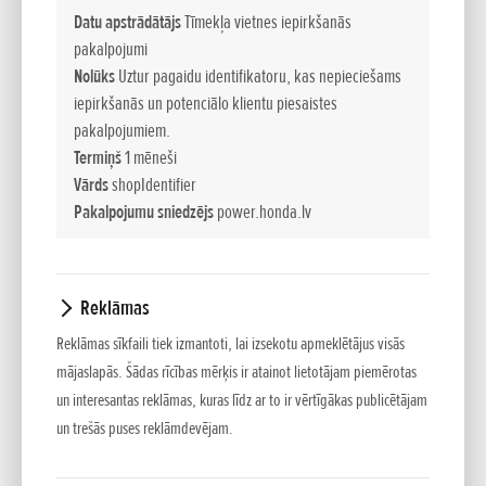
pļaušanai, kad nepieciešama iekārta ar jaudīgu motoru.
Datu apstrādātājs
Tīmekļa vietnes iepirkšanās
pakalpojumi
Aizmugurējo riteņu lodīšu gultnis
Nolūks
Uztur pagaidu identifikatoru, kas nepieciešams
Pļaujmašīna ir viegli pavelkama atpakaļ, kad ir nepieciešams
iepirkšanās un potenciālo klientu piesaistes
atkāpties.
pakalpojumiem.
Termiņš
1 mēneši
Liela diametra riteņi ar īpašu augstas saķeres riepu
Vārds
shopIdentifier
protektoru
Pakalpojumu sniedzējs
power.honda.lv
Lielā diametra riteņi ar īpašu augstas saķeres riepu
protektoru nodrošina teicamu saķeri ar virsmu un stabilitāti.
Reklāmas
Piedziņas vārpstas transmisija
Piedziņas vārpsta ir pilnībā aizsargāta pret ārējiem
Reklāmas sīkfaili tiek izmantoti, lai izsekotu apmeklētājus visās
traucējumiem. Tā ir uzticamāka un izturīgāka par siksnas un
mājaslapās. Šādas rīcības mērķis ir atainot lietotājam piemērotas
un interesantas reklāmas, kuras līdz ar to ir vērtīgākas publicētājam
skriemeļa sistēmu, turklāt tai nav nepieciešama tehniskā
un trešās puses reklāmdevējam.
apkope