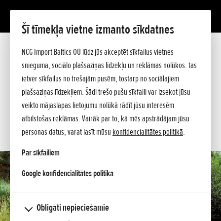
Šī tīmekļa vietne izmanto sīkdatnes
UM 536 EE
Prezentācija
NCG Import Baltics OÜ lūdz jūs akceptēt sīkfailus vietnes
Tehniskie dati
snieguma, sociālo plašsaziņas līdzekļu un reklāmas nolūkos. tas
Cenrādis
PIEDĀVĀJUMS
ietver sīkfailus no trešajām pusēm, tostarp no sociālajiem
Pircēja ceļvedis
plašsaziņas līdzekļiem. Šādi trešo pušu sīkfaili var izsekot jūsu
Jautājiet sīkāku informāciju
SERVISA LAIKS
veikto mājaslapas lietojumu nolūkā rādīt jūsu interesēm
atbilstošas reklāmas. Vairāk par to, kā mēs apstrādājam jūsu
KONTAKTI
personas datus, varat lasīt mūsu
konfidencialitātes politikā
.
Par sīkfailiem
opens in a new tab
Google konfidencialitātes politika
Obligāti nepieciešamie