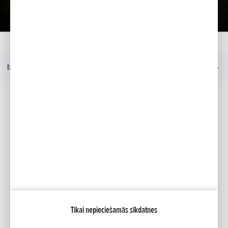
Ielādēt prezentāciju
Mājas
Modelis
UM 536 EE
Prezentācija
Izvēlne
Sociālie mēdiji
Facebook
YouTube
Mana Honda
Tikai nepieciešamās sīkdatnes