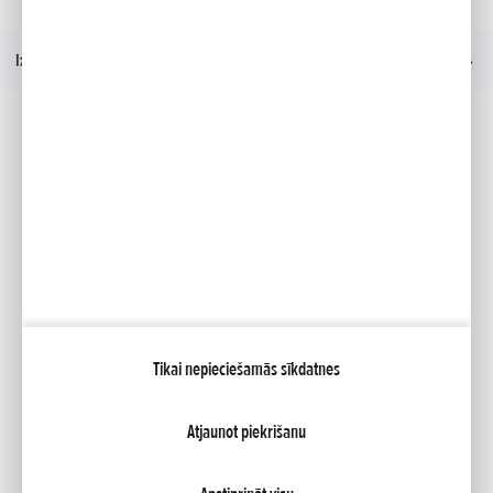
Mājas
Modelis
HF 2625 HM
Prezentācija
Izvēlne
Sociālie mēdiji
Facebook
YouTube
Mana Honda
Tikai nepieciešamās sīkdatnes
NCG Import Baltics OÜ
PRIVATUMO POLITIKA
Sīkfailu iestatījumi
Atjaunot piekrišanu