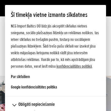
Šī tīmekļa vietne izmanto sīkdatnes
HF 2625 HM
Prezentācija
NCG Import Baltics OÜ lūdz jūs akceptēt sīkfailus vietnes
Tehniskie dati
snieguma, sociālo plašsaziņas līdzekļu un reklāmas nolūkos. tas
Cenrādis
PIEDĀVĀJUMS
ietver sīkfailus no trešajām pusēm, tostarp no sociālajiem
Pircēja ceļvedis
plašsaziņas līdzekļiem. Šādi trešo pušu sīkfaili var izsekot jūsu
Jautājiet sīkāku informāciju
SERVISA LAIKS
veikto mājaslapas lietojumu nolūkā rādīt jūsu interesēm
atbilstošas reklāmas. Vairāk par to, kā mēs apstrādājam jūsu
KONTAKTI
personas datus, varat lasīt mūsu
konfidencialitātes politikā
.
Par sīkfailiem
opens in a new tab
Google konfidencialitātes politika
Obligāti nepieciešamie