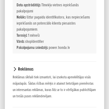
zāliena stāvokli. Tie neatstās zālienā nevienu lieku nopļautās
Datu apstrādātājs
Tīmekļa vietnes iepirkšanās
zāles gabaliņu vai nenopļautu laukumiņu. Jaudīgo Honda
pakalpojumi
Nolūks
Uztur pagaidu identifikatoru, kas nepieciešams
motoru dēļ tie bez ātruma zaudēšanas vai aizsērēšanas
iepirkšanās un potenciālo klientu piesaistes
uzticami tiks galā pat ar visgrūtāk pļaujamajiem zālieniem.
pakalpojumiem.
Honda zālienu traktori piedāvā trīs zālienu kopšanas veidus:
Termiņš
1 mēneši
zāles vai lapu savākšanu, aizmugurējā zāles deflektora
Vārds
shopIdentifier
izmantošanu vai mulčēšanu.
Pakalpojumu sniedzējs
power.honda.lv
Sinhronie asmeņi
Abu asmeņu pļaušanas diapazoni pārklājas, kas nodrošina
labākus pļaušanas rezultātus un novērš nenopļautu apgabalu
Reklāmas
rašanos pagriezienu laikā.
Reklāmas sīkfaili tiek izmantoti, lai izsekotu apmeklētājus visās
mājaslapās. Šādas rīcības mērķis ir atainot lietotājam piemērotas
Optiflow
un interesantas reklāmas, kuras līdz ar to ir vērtīgākas publicētājam
Zem pļaušanas mehānisma uzstādītā ventilatora sistēma
un trešās puses reklāmdevējam.
uzlabo gaisa plūsmu starp pļaušanas mehānisma
komponentiem un nodrošina spēcīgu gaisa plūsmu uz zāles