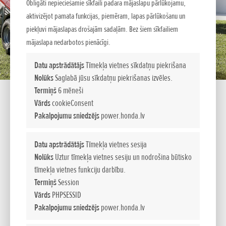
Obligāti nepieciešamie sīkfaili padara mājaslapu pārlūkojamu,
aktivizējot pamata funkcijas, piemēram, lapas pārlūkošanu un
piekļuvi mājaslapas drošajām sadaļām. Bez šiem sīkfailiem
mājaslapa nedarbotos pienācīgi.
Datu apstrādātājs
Tīmekļa vietnes sīkdatņu piekrišana
Nolūks
Saglabā jūsu sīkdatņu piekrišanas izvēles.
Termiņš
6 mēneši
Vārds
cookieConsent
Pakalpojumu sniedzējs
power.honda.lv
HF 2625 K1 HM
Datu apstrādātājs
Tīmekļa vietnes sesija
Augstākās klases zālienu traktori
Nolūks
Uztur tīmekļa vietnes sesiju un nodrošina būtisko
tīmekļa vietnes funkciju darbību.
Teicami piemēroti lieliem zālieniem, parkiem un sporta
Termiņš
Session
laukumiem.
Vārds
PHPSESSID
Šie zāliena traktori ir konstruēti teicamiem pļaušanas un
Pakalpojumu sniedzējs
power.honda.lv
nopļautās zāles savākšanas rezultātiem, neskatoties uz