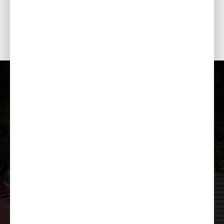
Paplašināma degvielas tvertne