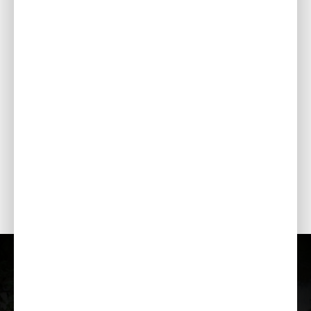
MEHĀNISKAIS BLĪVSLĒGS
Šis atsperes blīvslēgs ir veidots no vairākām daļām, kas
ūdens sūkņa korpusā noblīvē rotējošo darba ratu, neļaujot
ūdenim ieplūst motora nodalījumā un sabojāt ūdens sūkni. Ja
sūknējamais ūdens satur cietvielu daļiņas, mehāniskie
blīvslēgi nodilst. Ja pirms motora iedarbināšanas ūdens
sūkņa kamera nav uzpildīta ar ūdeni, mehāniskie blīvslēgi ļoti
ātri sakarst un var pārkarst. Honda duļķu sūkņi ir aprīkoti ar
silikona karbīda mehāniskajiem blīvslēgiem, kas ir īpaši
piemēroti ekspluatācijai abrazīvā vidē.