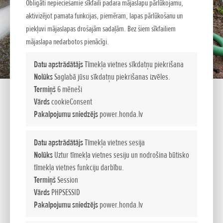
Obligāti nepieciešamie sīkfaili padara mājaslapu pārlūkojamu,
aktivizējot pamata funkcijas, piemēram, lapas pārlūkošanu un
piekļuvi mājaslapas drošajām sadaļām. Bez šiem sīkfailiem
mājaslapa nedarbotos pienācīgi.
Datu apstrādātājs
Tīmekļa vietnes sīkdatņu piekrišana
Nolūks
Saglabā jūsu sīkdatņu piekrišanas izvēles.
Termiņš
6 mēneši
HONDA ŪDENS SŪKŅU KLĀSTS
Vārds
cookieConsent
Pakalpojumu sniedzējs
power.honda.lv
HONDA ŪDENS SŪKŅU KLĀSTS
Honda ūdens sūkņu klāsts aptver ļoti plašu pielietojuma loku
Datu apstrādātājs
Tīmekļa vietnes sesija
– sākot ar nelieliem portatīvajiem sūkņiem līdz pat lieliem
Nolūks
Uztur tīmekļa vietnes sesiju un nodrošina būtisko
duļķu sūkņiem. Honda ūdens sūkņi garantē efektīvu un klusu
tīmekļa vietnes funkciju darbību.
darbību, bet pats svarīgākais – Honda četrtaktu motoru
Termiņš
Session
uzticamību.
Vārds
PHPSESSID
Pakalpojumu sniedzējs
power.honda.lv
ŪDENS SŪKŅU TIPS