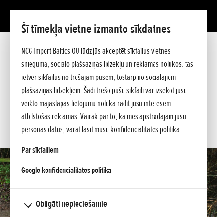
Šī tīmekļa vietne izmanto sīkdatnes
WT 20 X
Prezentācija
NCG Import Baltics OÜ lūdz jūs akceptēt sīkfailus vietnes
Tehniskie dati
snieguma, sociālo plašsaziņas līdzekļu un reklāmas nolūkos. tas
Cenrādis
PIEDĀVĀJUMS
ietver sīkfailus no trešajām pusēm, tostarp no sociālajiem
Pircēja ceļvedis
plašsaziņas līdzekļiem. Šādi trešo pušu sīkfaili var izsekot jūsu
Jautājiet sīkāku informāciju
SERVISA LAIKS
veikto mājaslapas lietojumu nolūkā rādīt jūsu interesēm
atbilstošas reklāmas. Vairāk par to, kā mēs apstrādājam jūsu
KONTAKTI
personas datus, varat lasīt mūsu
konfidencialitātes politikā
.
Par sīkfailiem
opens in a new tab
Google konfidencialitātes politika
Obligāti nepieciešamie