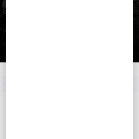
Ielādēt prezentāciju
Mājas
Modelis
WT 20 X
Pircēja ceļvedis
Izvēlne
Sociālie mēdiji
Facebook
YouTube