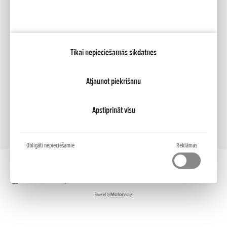
Mana Honda
Tikai nepieciešamās sīkdatnes
NCG Import Baltics OÜ
PRIVATUMO POLITIKA
Sīkfailu iestatījumi
Atjaunot piekrišanu
Apstiprināt visu
Obligāti nepieciešamie
Reklāmas
Darbvirsmas versija
Powered by