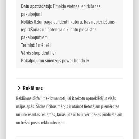
Parasti ūdens sūkņi iedalās piecās kategorijās:
Datu apstrādātājs
Tīmekļa vietnes iepirkšanās
pakalpojumi
Nolūks
Uztur pagaidu identifikatoru, kas nepieciešams
VIEGLIE SŪKŅI
iepirkšanās un potenciālo klientu piesaistes
Kompaktie, vieglie un portatīvie WX sērijas ūdens sūkņi ir
pakalpojumiem.
teicami piemēroti namīpašnieku, dārznieku, laivu īpašnieku
Termiņš
1 mēneši
un atpūtnieku vajadzībām.
Vārds
shopIdentifier
Pakalpojumu sniedzējs
power.honda.lv
AUGSTSPIEDIENA SŪKŅI
Ja ūdens smidzinātājiem vai sprauslām ir nepieciešams
uzticams augstspiediena avots, WH sērijas ūdens sūkņi ir
Reklāmas
pareizā izvēle. Šie sūkņi ir teicami piemēroti normālas
kvalitātes ūdens sūknēšanai, tostarp apūdeņošanas un
Reklāmas sīkfaili tiek izmantoti, lai izsekotu apmeklētājus visās
ugunsdzēšanas vajadzībām, kā arī ūdens pārsūknēšanai lielos
mājaslapās. Šādas rīcības mērķis ir atainot lietotājam piemērotas
attālumos.
un interesantas reklāmas, kuras līdz ar to ir vērtīgākas publicētājam
un trešās puses reklāmdevējam.
ĶIMIKĀLIJU SŪKŅI